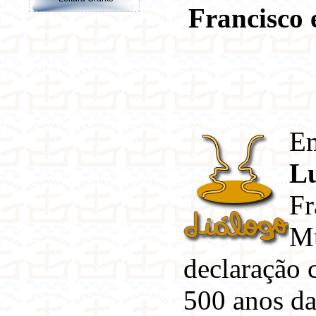
Francisco 
E
L
Fr
M
declaração 
500 anos da