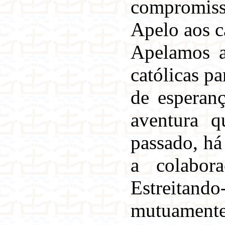
compromisso
Apelo aos c
Apelamos a
católicas pa
de esperan
aventura q
passado, há
a colabor
Estreitando
mutuamente,