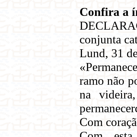
Confira a 
DECLARAÇ
conjunta ca
Lund, 31 de
«Permanece
ramo não po
na videira
permanecer
Com coraçã
Com esta 