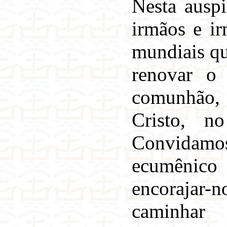
Nesta auspi
irmãos e ir
mundiais qu
renovar o
comunhão,
Cristo, n
Convidamos
ecumênico
encorajar-n
caminhar 