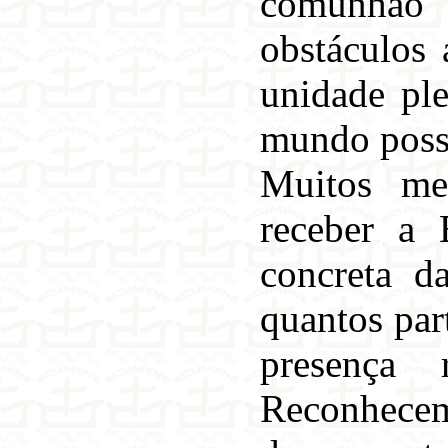
comunhão 
obstáculos 
unidade pl
mundo possa 
Muitos me
receber a 
concreta d
quantos par
presença 
Reconhecem