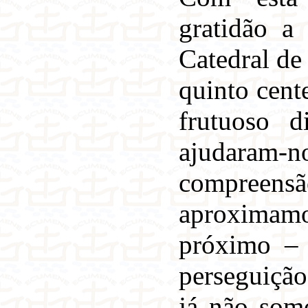
gratidão 
Catedral de
quinto cent
frutuoso d
ajudaram-no
compreens
aproximamo-
próximo – 
perseguição
já não som