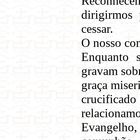
Reconhece
dirigirmo
cessar.
O nosso co
Enquanto s
gravam sobr
graça miser
crucificado
relacionamo
Evangelho