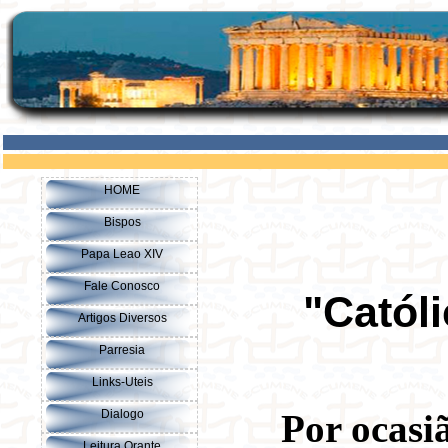
HOME
Bispos
Papa Leao XIV
Fale Conosco
"Catól
Artigos Diversos
Parresia
Links-Uteis
Dialogo
Por ocasi
Leitura Orante