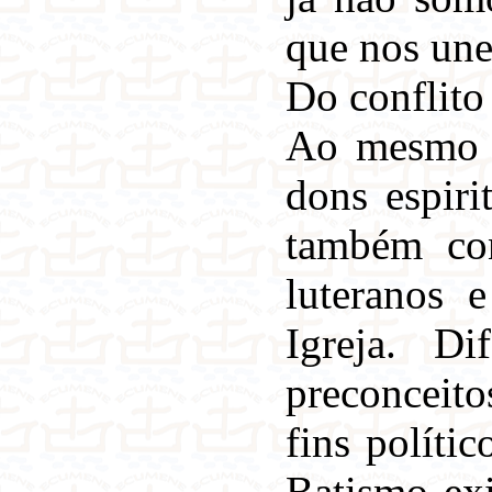
que nos une
Do conflit
Ao mesmo t
dons espiri
também con
luteranos 
Igreja. Di
preconceitos
fins políti
Batismo exi