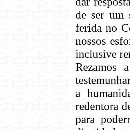
dar respost
de ser um 
ferida no C
nossos esfo
inclusive r
Rezamos a 
testemunhar
a humanida
redentora d
para poder